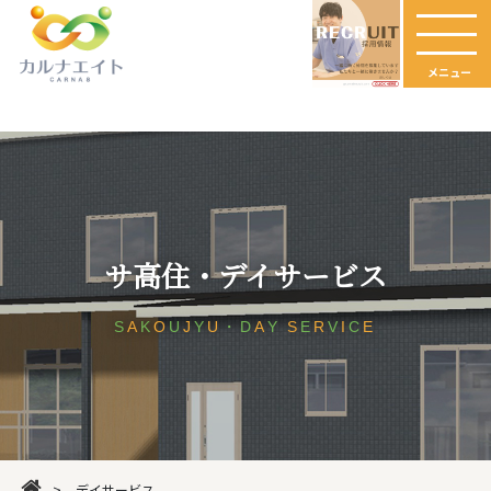
メニュー
サ高住・デイサービス
S
A
K
O
U
J
Y
U
・D
A
Y
S
E
R
V
I
C
E
>
デイサービス